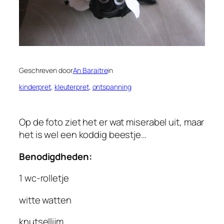
Geschreven door
An Baraitre
in
kinderpret
, 
kleuterpret
, 
ontspanning
Op de foto ziet het er wat miserabel uit, maar
het is wel een koddig beestje…
Benodigdheden:
1 wc-rolletje
witte watten
knutsellijm