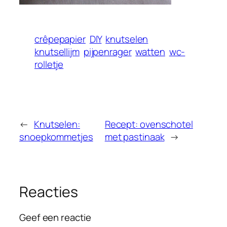
crêpepapier
DIY
knutselen
knutsellijm
pijpenrager
watten
wc-
rolletje
←
Knutselen:
Recept: ovenschotel
snoepkommetjes
met pastinaak
→
Reacties
Geef een reactie