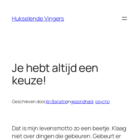
Ga
naar
Hukselende Vingers
de
inhoud
Je hebt altijd een
keuze!
Geschreven door
An Baraitre
in
gezondheid
, 
psycho
Dat is mijn levensmotto zo een beetje. Klaag
niet over dingen die gebeuren. Gebeurt er