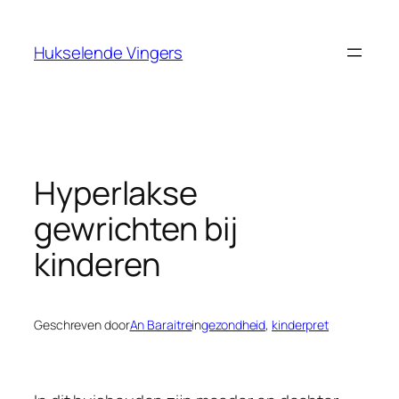
Ga
naar
Hukselende Vingers
de
inhoud
Hyperlakse
gewrichten bij
kinderen
Geschreven door
An Baraitre
in
gezondheid
, 
kinderpret