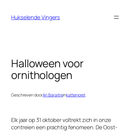
Ga
naar
Hukselende Vingers
de
inhoud
Halloween voor
ornithologen
Geschreven door
An Baraitre
in
kattenpret
Elk jaar op 31 oktober voltrekt zich in onze
contreien een prachtig fenomeen. De Oost-