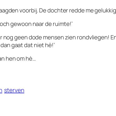
maagden voorbij. De dochter redde me gelukkig 
e toch gewoon naar de ruimte!’
daar nog geen dode mensen zien rondvliegen! En
dan gaat dat niet hè!’
van hen om hè…
n
sterven