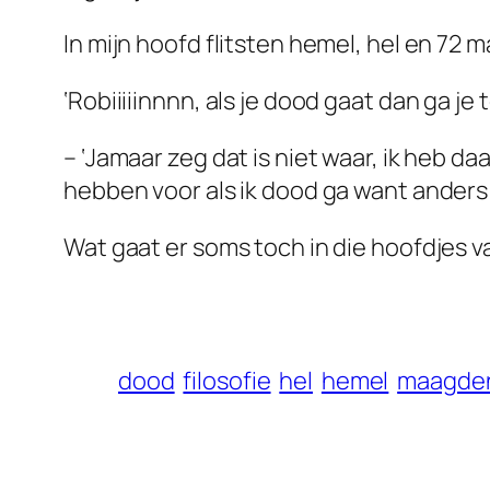
In mijn hoofd flitsten hemel, hel en 72 
‘Robiiiiinnnn, als je dood gaat dan ga j
– ‘Jamaar zeg dat is niet waar, ik heb 
hebben voor als ik dood ga want anders 
Wat gaat er soms toch in die hoofdjes 
dood
filosofie
hel
hemel
maagde