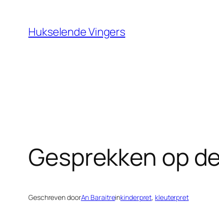
Ga
naar
Hukselende Vingers
de
inhoud
Gesprekken op de
Geschreven door
An Baraitre
in
kinderpret
, 
kleuterpret