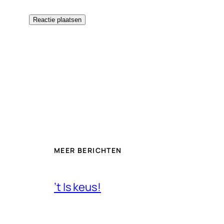
MEER BERICHTEN
’t Is keus!