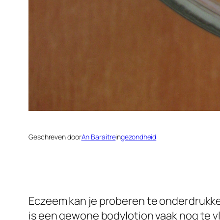
Geschreven door
An Baraitre
in
gezondheid
Eczeem kan je proberen te onderdrukke
is een gewone bodylotion vaak nog te v