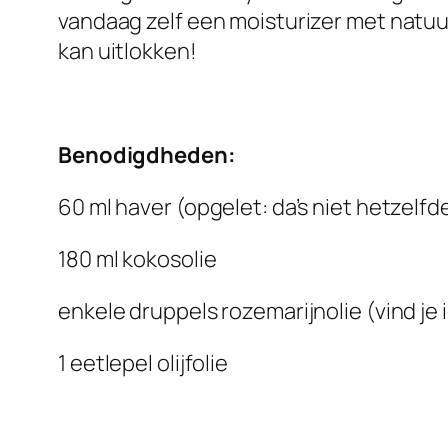
vandaag zelf een moisturizer met natuu
kan uitlokken!
Benodigdheden:
60 ml haver (opgelet: da’s niet hetzelfd
180 ml kokosolie
enkele druppels rozemarijnolie (vind je 
1 eetlepel olijfolie