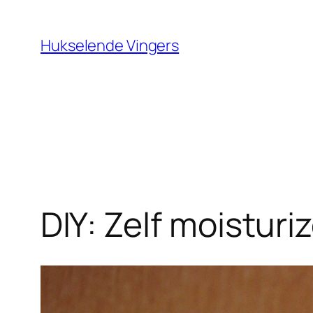
Ga
naar
Hukselende Vingers
de
inhoud
DIY: Zelf moistur