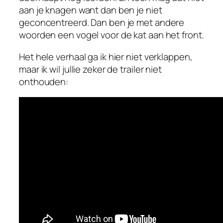
aan je knagen want dan ben je niet
geconcentreerd. Dan ben je met andere
woorden een vogel voor de kat aan het front.
Het hele verhaal ga ik hier niet verklappen,
maar ik wil jullie zeker de trailer niet
onthouden: