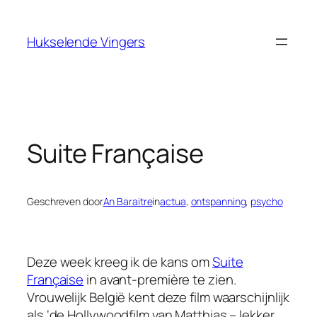
Ga
naar
Hukselende Vingers
de
inhoud
Suite Française
Geschreven door
An Baraitre
in
actua
, 
ontspanning
, 
psycho
Deze week kreeg ik de kans om
Suite
Française
in avant-première te zien.
Vrouwelijk België kent deze film waarschijnlijk
als ‘de Hollywoodfilm van Matthias – lekker