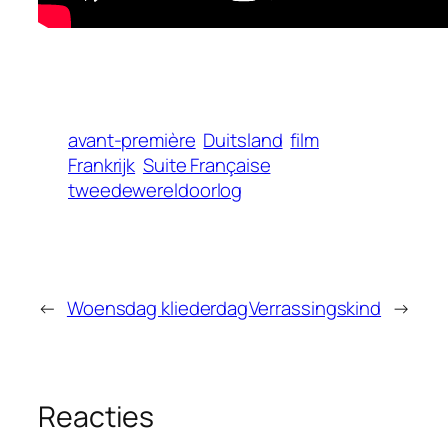
avant-première
Duitsland
film
Frankrijk
Suite Française
tweedewereldoorlog
←
Woensdag kliederdag
Verrassingskind
→
Reacties