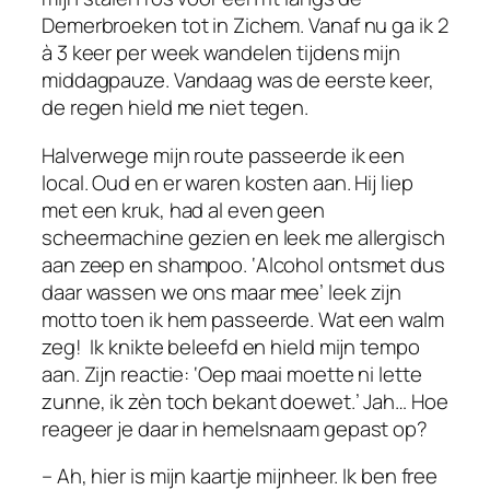
Demerbroeken tot in Zichem. Vanaf nu ga ik 2
à 3 keer per week wandelen tijdens mijn
middagpauze. Vandaag was de eerste keer,
de regen hield me niet tegen.
Halverwege mijn route passeerde ik een
local. Oud en er waren kosten aan. Hij liep
met een kruk, had al even geen
scheermachine gezien en leek me allergisch
aan zeep en shampoo. ‘Alcohol ontsmet dus
daar wassen we ons maar mee’ leek zijn
motto toen ik hem passeerde. Wat een walm
zeg! Ik knikte beleefd en hield mijn tempo
aan. Zijn reactie: ‘Oep maai moette ni lette
zunne, ik zèn toch bekant doewet.’ Jah… Hoe
reageer je daar in hemelsnaam gepast op?
– Ah, hier is mijn kaartje mijnheer. Ik ben free