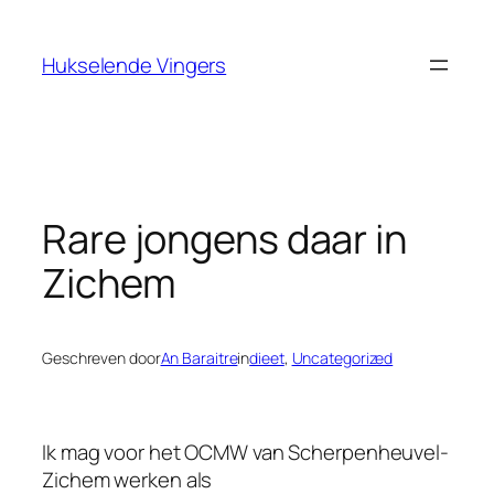
Ga
naar
Hukselende Vingers
de
inhoud
Rare jongens daar in
Zichem
Geschreven door
An Baraitre
in
dieet
, 
Uncategorized
Ik mag voor het OCMW van Scherpenheuvel-
Zichem werken als