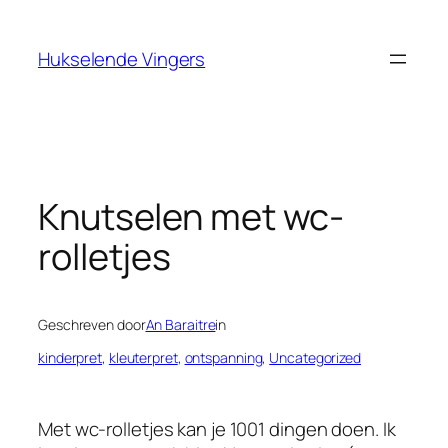
Ga
naar
Hukselende Vingers
de
inhoud
Knutselen met wc-
rolletjes
Geschreven door
An Baraitre
in
kinderpret
, 
kleuterpret
, 
ontspanning
, 
Uncategorized
Met wc-rolletjes kan je 1001 dingen doen. Ik