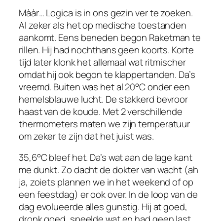
Mààr… Logica is in ons gezin ver te zoeken.
Al zeker als het op medische toestanden
aankomt. Eens beneden begon Raketman te
rillen. Hij had nochthans geen koorts. Korte
tijd later klonk het allemaal wat ritmischer
omdat hij ook begon te klappertanden. Da’s
vreemd. Buiten was het al 20°C onder een
hemelsblauwe lucht. De stakkerd bevroor
haast van de koude. Met 2 verschillende
thermometers maten we zijn temperatuur
om zeker te zijn dat het juist was.
35,6°C bleef het. Da’s wat aan de lage kant
me dunkt. Zo dacht de dokter van wacht (ah
ja, zoiets plannen we in het weekend of op
een feestdag) er ook over. In de loop van de
dag evolueerde alles gunstig. Hij at goed,
dronk goed, speelde wat en had geen last