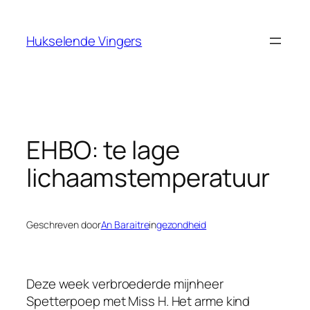
Ga
naar
Hukselende Vingers
de
inhoud
EHBO: te lage
lichaamstemperatuur
Geschreven door
An Baraitre
in
gezondheid
Deze week verbroederde mijnheer
Spetterpoep met Miss H. Het arme kind