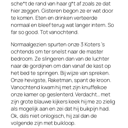
sche*t de rand van haar g*t af zoals ze dat
hier zeggen. Gisteren begon ze er wat door
te komen. Eten en drinken verteerde
normaal en bleef terug wat langer intern. So
far so good. Tot vanochtend.
Normaalgezien spurten onze 3 Koters ’s
ochtends om ter snelst naar de master
bedroom. Ze slingeren dan van de luchter
naar de gordijnen om dan vanaf de kast op
het bed te springen. Bij wijze van spreken.
Onze hevigste, Raketman, spant de kroon.
Vanochtend kwam hij met zijn knuffelkoe
onze kamer op geslenterd. Verdacht… met
zijn grote blauwe kijkers keek hij me zo zielig
als mogelijk aan en zei dat hij buikpijn had.
Ok, da’s niet onlogisch, hij zal dan de
volgende zijn met buikloop.