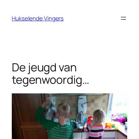
Ga
naar
Hukselende Vingers
de
inhoud
De jeugd van
tegenwoordig…