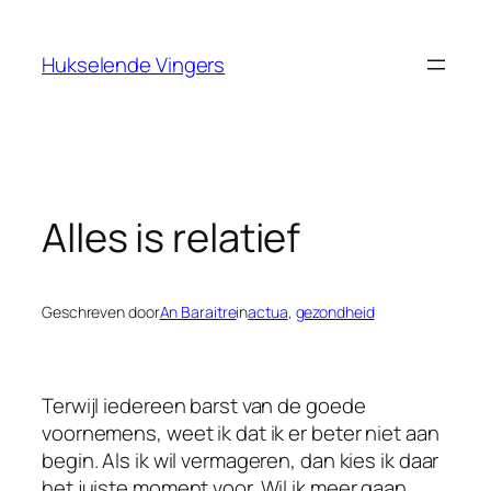
Ga
naar
Hukselende Vingers
de
inhoud
Alles is relatief
Geschreven door
An Baraitre
in
actua
, 
gezondheid
Terwijl iedereen barst van de goede
voornemens, weet ik dat ik er beter niet aan
begin. Als ik wil vermageren, dan kies ik daar
het juiste moment voor. Wil ik meer gaan