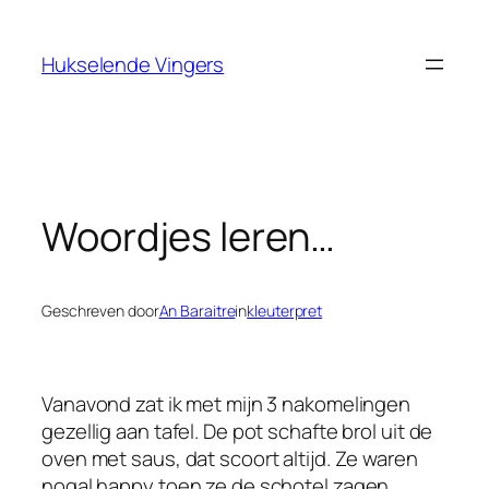
Ga
naar
Hukselende Vingers
de
inhoud
Woordjes leren…
Geschreven door
An Baraitre
in
kleuterpret
Vanavond zat ik met mijn 3 nakomelingen
gezellig aan tafel. De pot schafte brol uit de
oven met saus, dat scoort altijd. Ze waren
nogal happy toen ze de schotel zagen