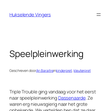
Ga
naar
Hukselende Vingers
de
inhoud
Speelpleinwerking
Geschreven door
An Baraitre
in
kinderpret
, 
kleuterpret
Triple Trouble ging vandaag voor het eerst
naar speelpleinwerking
Dassenaarde
. Ze
waren erg nieuwsgierig naar het grote
onbekende. We vertelden hen dat ze daar