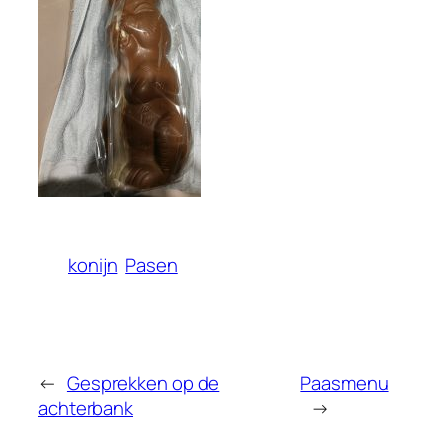
konijn
Pasen
←
Gesprekken op de
Paasmenu
achterbank
→