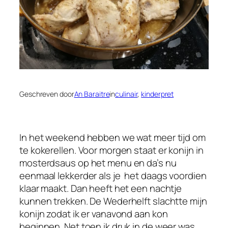
Geschreven door
An Baraitre
in
culinair
, 
kinderpret
In het weekend hebben we wat meer tijd om
te kokerellen. Voor morgen staat er konijn in
mosterdsaus op het menu en da’s nu
eenmaal lekkerder als je het daags voordien
klaar maakt. Dan heeft het een nachtje
kunnen trekken. De Wederhelft slachtte mijn
konijn zodat ik er vanavond aan kon
beginnen. Net toen ik druk in de weer was