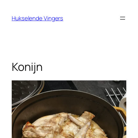
Ga
naar
Hukselende Vingers
de
inhoud
Konijn