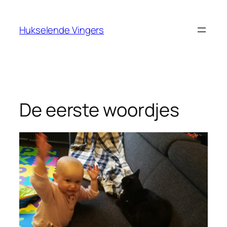
Ga
naar
Hukselende Vingers
de
inhoud
De eerste woordjes