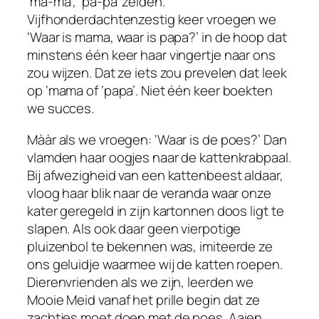
‘ma-ma’, ‘pa-pa’ zeiden.
Vijfhonderdachtenzestig keer vroegen we
‘Waar is mama, waar is papa?’ in de hoop dat
minstens één keer haar vingertje naar ons
zou wijzen. Dat ze iets zou prevelen dat leek
op ‘mama of ‘papa’. Niet één keer boekten
we succes.
Mààr als we vroegen: ‘Waar is de poes?’ Dan
vlamden haar oogjes naar de kattenkrabpaal.
Bij afwezigheid van een kattenbeest aldaar,
vloog haar blik naar de veranda waar onze
kater geregeld in zijn kartonnen doos ligt te
slapen. Als ook daar geen vierpotige
pluizenbol te bekennen was, imiteerde ze
ons geluidje waarmee wij de katten roepen.
Dierenvrienden als we zijn, leerden we
Mooie Meid vanaf het prille begin dat ze
zachtjes moet doen met de poes. Aaien