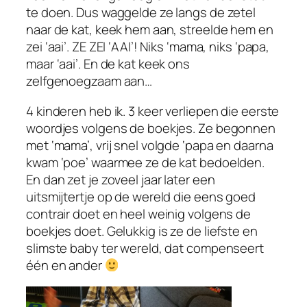
te doen. Dus waggelde ze langs de zetel
naar de kat, keek hem aan, streelde hem en
zei ‘aai’. ZE ZEI ‘AAI’! Niks ‘mama, niks ‘papa,
maar ‘aai’. En de kat keek ons
zelfgenoegzaam aan…
4 kinderen heb ik. 3 keer verliepen die eerste
woordjes volgens de boekjes. Ze begonnen
met ‘mama’, vrij snel volgde ‘papa en daarna
kwam ‘poe’ waarmee ze de kat bedoelden.
En dan zet je zoveel jaar later een
uitsmijtertje op de wereld die eens goed
contrair doet en heel weinig volgens de
boekjes doet. Gelukkig is ze de liefste en
slimste baby ter wereld, dat compenseert
één en ander