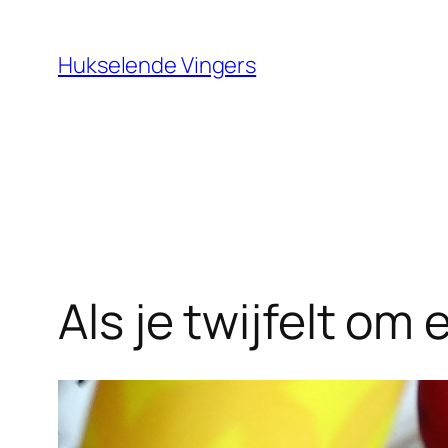
Ga
naar
Hukselende Vingers
de
inhoud
Als je twijfelt o