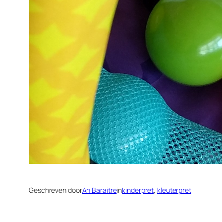
Geschreven door
An Baraitre
in
kinderpret
, 
kleuterpret