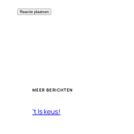
MEER BERICHTEN
’t Is keus!