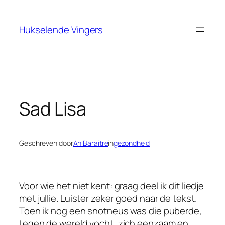
Ga
naar
Hukselende Vingers
de
inhoud
Sad Lisa
Geschreven door
An Baraitre
in
gezondheid
Voor wie het niet kent: graag deel ik dit liedje
met jullie. Luister zeker goed naar de tekst.
Toen ik nog een snotneus was die puberde,
tegen de wereld vocht, zich eenzaam en