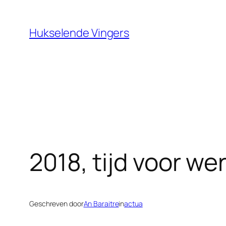
Ga
naar
Hukselende Vingers
de
inhoud
2018, tijd voor we
Geschreven door
An Baraitre
in
actua