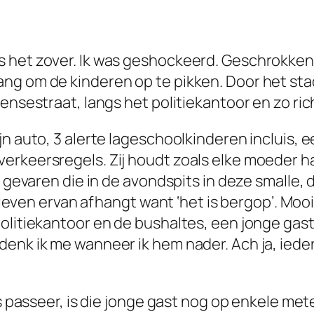
 het zover. Ik was geshockeerd. Geschrokken, 
ng om de kinderen op te pikken. Door het st
ensestraat, langs het politiekantoor en zo ric
jn auto, 3 alerte lageschoolkinderen incluis, 
erkeersregels. Zij houdt zoals elke moeder ha
e gevaren die in de avondspits in deze smalle, d
n leven ervan afhangt want ‘het is bergop’. Mooi
politiekantoor en de bushaltes, een jonge gas
denk ik me wanneer ik hem nader. Ach ja, ied
rs passeer, is die jonge gast nog op enkele mete