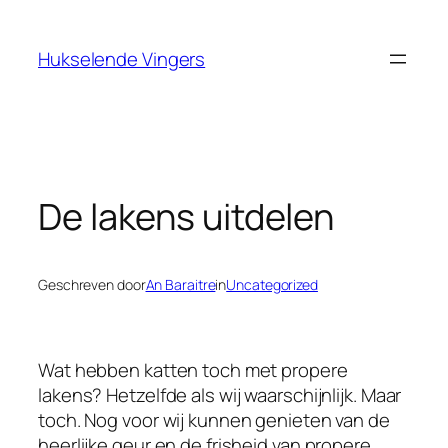
Ga
naar
Hukselende Vingers
de
inhoud
De lakens uitdelen
Geschreven door
An Baraitre
in
Uncategorized
Wat hebben katten toch met propere
lakens? Hetzelfde als wij waarschijnlijk. Maar
toch. Nog voor wij kunnen genieten van de
heerlijke geur en de frisheid van propere