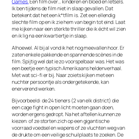
Games.
Een film over… kinderen en bloed en letsels.
Ik ben tijdens de film niet in slaap gevallen. Dat
betekent dat het een k*tfilm is. Zet een ellendig
slechte film op en ik zie hem van begin tot eind. Laat
me kijken naar een sterkte thriller die ik écht wil zien
en ik lig na een kwartiertje in slaap.
Alhoewel. Al bij al vond ik het nog meevallen hoor. Er
zaten enkele pakkende en spannende scènes in de
film. Spijtig wel dat ie zo voorspelbaar was. Het was
een beetje een typisch Amerikaans heldenverhaal.
Met wat sci-fi er bij. Naar zoiets kijken met een
nuchter persoontje als ondergetekende, kan
enerverend werken.
Bijvoorbeeld: de 24 tieners (2 van elk district) die
een cage fight in open licht moeten gaan doen,
worden ergens gedropt. Na het aftellen kunnen ze
kiezen: of ze storten zich op een gigantische
voorraad voedsel en wapens of ze vluchten weg van
de drukte om een veilige schuilplaats te zoeken. De