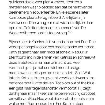
gulzigaards die voor plan A kozen, richtten al
meteen een waar bloedbad aan dat de helft van de
deelnemers niet overleefde. Enkele scènes later
komt deze plaats terug in beeld. Alle lijken zijn
verdwenen. Dan vraag ik me af wie al die lijken daar
opruimt. Geïrriteerde reactie nummer 1 van De
Wederhelft toen ik dat luidop vroeg ^^
Bijvoorbeeld: Katniss sluit vriendschap met Rue. Rue
wordt per ongeluk door een tegenstander vermoord.
Katniss geeft haar een mooi afscheid. Natuurlijk
sterft dat kind in de armen van Katniss en schreeuwt
deze laatste daarna haar onmacht uit. Heel
verstandig als je met een stel moordlustige
machtswellustelingen op een eiland zit. Soit. Wat
later is Katniss in een gevecht verwikkeld waarbij ze
het onderspit lijkt te delven. Tot plots out of the blue
een gast haar tegenstandster vermoordt. Hij zegt
dat hij haar maar 1 keer zal helpen en dat hij dat doet
omwille van Rue. Hoe weet die kerel in hemelsnaam
wat er met Rue gebeurde en hoe Katniss daar