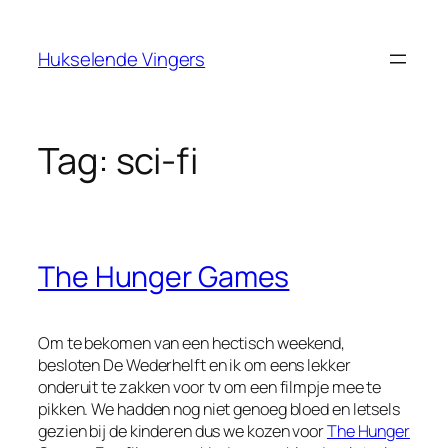
Ga
naar
Hukselende Vingers
de
inhoud
Tag:
sci-fi
The Hunger Games
Om te bekomen van een hectisch weekend,
besloten De Wederhelft en ik om eens lekker
onderuit te zakken voor tv om een filmpje mee te
pikken. We hadden nog niet genoeg bloed en letsels
gezien bij de kinderen dus we kozen voor
The Hunger