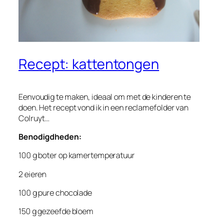
Recept: kattentongen
Eenvoudig te maken, ideaal om met de kinderen te
doen. Het recept vond ik in een reclamefolder van
Colruyt…
Benodigdheden:
100 g boter op kamertemperatuur
2 eieren
100 g pure chocolade
150 g gezeefde bloem