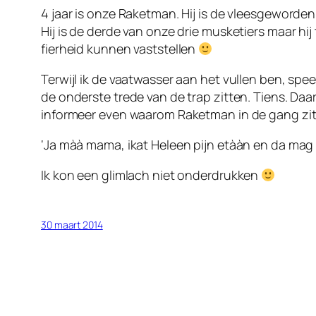
4 jaar is onze Raketman. Hij is de vleesgeworde
Hij is de derde van onze drie musketiers maar hij
fierheid kunnen vaststellen
Terwijl ik de vaatwasser aan het vullen ben, spe
de onderste trede van de trap zitten. Tiens. Daar z
informeer even waarom Raketman in de gang zit.
‘Ja màà mama, ikat Heleen pijn etààn en da mag ni
Ik kon een glimlach niet onderdrukken
30 maart 2014