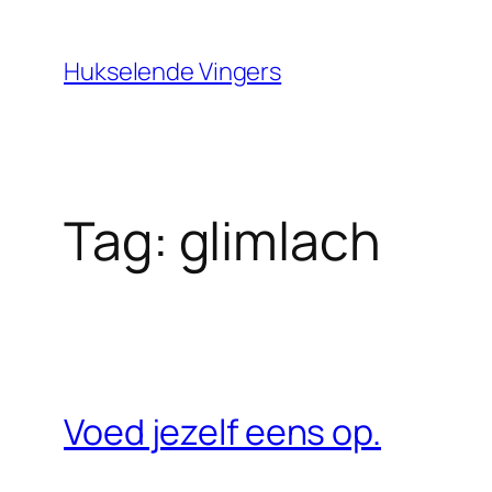
Ga
naar
Hukselende Vingers
de
inhoud
Tag:
glimlach
Voed jezelf eens op.