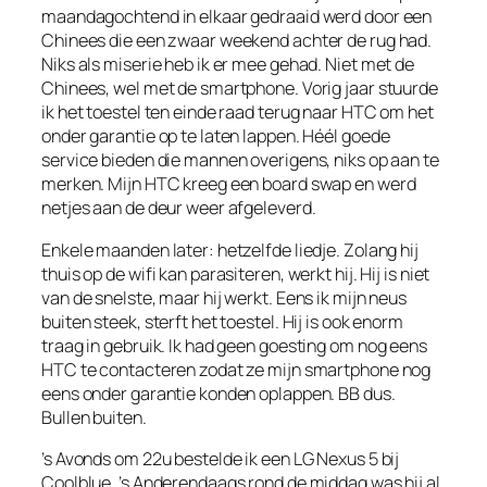
maandagochtend in elkaar gedraaid werd door een
Chinees die een zwaar weekend achter de rug had.
Niks als miserie heb ik er mee gehad. Niet met de
Chinees, wel met de smartphone. Vorig jaar stuurde
ik het toestel ten einde raad terug naar HTC om het
onder garantie op te laten lappen. Héél goede
service bieden die mannen overigens, niks op aan te
merken. Mijn HTC kreeg een board swap en werd
netjes aan de deur weer afgeleverd.
Enkele maanden later: hetzelfde liedje. Zolang hij
thuis op de wifi kan parasiteren, werkt hij. Hij is niet
van de snelste, maar hij werkt. Eens ik mijn neus
buiten steek, sterft het toestel. Hij is ook enorm
traag in gebruik. Ik had geen goesting om nog eens
HTC te contacteren zodat ze mijn smartphone nog
eens onder garantie konden oplappen. BB dus.
Bullen buiten.
’s Avonds om 22u bestelde ik een LG Nexus 5 bij
Coolblue. ’s Anderendaags rond de middag was hij al