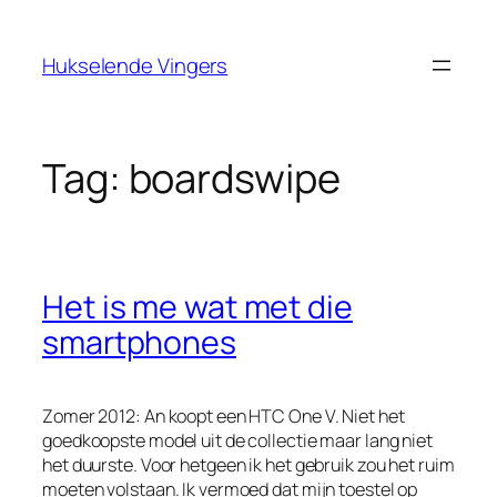
Ga
naar
Hukselende Vingers
de
inhoud
Tag:
boardswipe
Het is me wat met die
smartphones
Zomer 2012: An koopt een HTC One V. Niet het
goedkoopste model uit de collectie maar lang niet
het duurste. Voor hetgeen ik het gebruik zou het ruim
moeten volstaan. Ik vermoed dat mijn toestel op