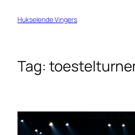
Ga
naar
Hukselende Vingers
de
inhoud
Tag:
toestelturne