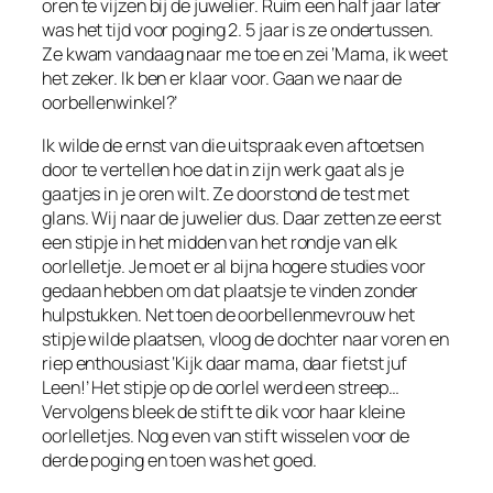
oren te vijzen bij de juwelier. Ruim een half jaar later
was het tijd voor poging 2. 5 jaar is ze ondertussen.
Ze kwam vandaag naar me toe en zei ‘Mama, ik weet
het zeker. Ik ben er klaar voor. Gaan we naar de
oorbellenwinkel?’
Ik wilde de ernst van die uitspraak even aftoetsen
door te vertellen hoe dat in zijn werk gaat als je
gaatjes in je oren wilt. Ze doorstond de test met
glans. Wij naar de juwelier dus. Daar zetten ze eerst
een stipje in het midden van het rondje van elk
oorlelletje. Je moet er al bijna hogere studies voor
gedaan hebben om dat plaatsje te vinden zonder
hulpstukken. Net toen de oorbellenmevrouw het
stipje wilde plaatsen, vloog de dochter naar voren en
riep enthousiast ‘Kijk daar mama, daar fietst juf
Leen!’ Het stipje op de oorlel werd een streep…
Vervolgens bleek de stift te dik voor haar kleine
oorlelletjes. Nog even van stift wisselen voor de
derde poging en toen was het goed.