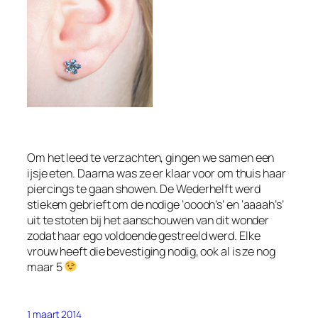
Om het leed te verzachten, gingen we samen een
ijsje eten. Daarna was ze er klaar voor om thuis haar
piercings te gaan showen. De Wederhelft werd
stiekem gebrieft om de nodige ‘ooooh’s’ en ‘aaaah’s’
uit te stoten bij het aanschouwen van dit wonder
zodat haar ego voldoende gestreeld werd. Elke
vrouw heeft die bevestiging nodig, ook al is ze nog
maar 5
1 maart 2014