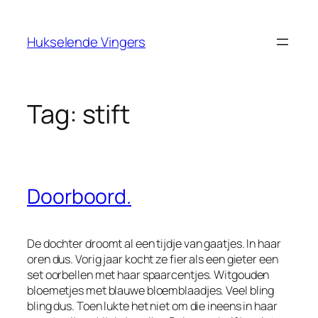
Ga
naar
Hukselende Vingers
de
inhoud
Tag:
stift
Doorboord.
De dochter droomt al een tijdje van gaatjes. In haar
oren dus. Vorig jaar kocht ze fier als een gieter een
set oorbellen met haar spaarcentjes. Witgouden
bloemetjes met blauwe bloemblaadjes. Veel bling
bling dus. Toen lukte het niet om die ineens in haar