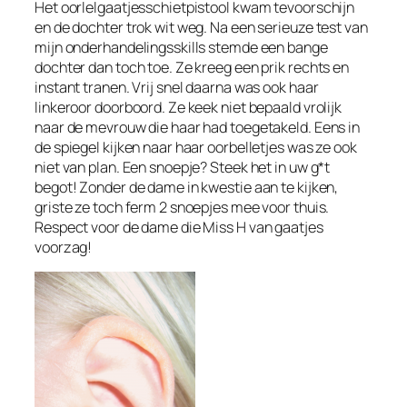
Het oorlelgaatjesschietpistool kwam tevoorschijn
en de dochter trok wit weg. Na een serieuze test van
mijn onderhandelingsskills stemde een bange
dochter dan toch toe. Ze kreeg een prik rechts en
instant tranen. Vrij snel daarna was ook haar
linkeroor doorboord. Ze keek niet bepaald vrolijk
naar de mevrouw die haar had toegetakeld. Eens in
de spiegel kijken naar haar oorbelletjes was ze ook
niet van plan. Een snoepje? Steek het in uw g*t
begot! Zonder de dame in kwestie aan te kijken,
griste ze toch ferm 2 snoepjes mee voor thuis.
Respect voor de dame die Miss H van gaatjes
voorzag!