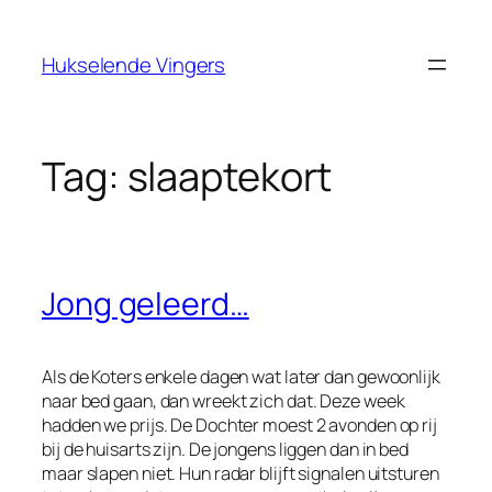
Ga
naar
Hukselende Vingers
de
inhoud
Tag:
slaaptekort
Jong geleerd…
Als de Koters enkele dagen wat later dan gewoonlijk
naar bed gaan, dan wreekt zich dat. Deze week
hadden we prijs. De Dochter moest 2 avonden op rij
bij de huisarts zijn. De jongens liggen dan in bed
maar slapen niet. Hun radar blijft signalen uitsturen