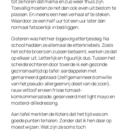
tot ze horen dat mama en zus weer thuis zijn.
Toevallig moeten ze net dan ook even uit bed om te
plassen. En ineens een heel verhaal af te steken.
Waardoor ze een half uur tot een uur later dan
normaal fatsoenlijk in bed liggen.
Gisteren was het hier bijgevolg ettertjesdag. Na
school hadden ze allemaal de etterkriebels. Zoals
het echte broers en zussen betaamt, werken ze dat
op elkaar uit. Letterlijk en figuurlijk dus. Tussen het
scheidsrechteren door toverde ik een gezonde
gezinsmaaltijd op tafel: aardappelen met
gemarineerd gebraad (zelf gemarineerd omwille
van het pseudo-allergeenvrij dieet van de zoon),
rauw witloof en een frisse tomaat-
komkommersalade. geserveerd met light mayo en
mosterd-dilledressing.
Aan tafel merkten de Koters dat het tijd was om
goede punten te halen. Zonder dat ik hen daar op
moest wijzen. Wat zijn ze soms toch