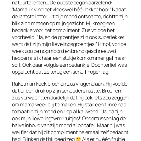
natuurtalenten… De oudste begon aarzelend:
‘Mama, ik vind het vlees wel héél lekker hoor.’ Nadat
de laatste letter uit zijn mond ontsnapte, richtte zijn
blik zich meteen op mijn gezicht. Hij kreeg een
bedankje voor het compliment. Zus volgde het
voorbeeld: ‘Ja, en de groentjes zijn ook superlekker
want dat zijn mijn lievelingsgroentjes!’ Hmpf, vorige
week zou ze nog moord en brand geschreeuwd
hebben als ik haar een stukje komkommer gaf maar
soit. Ook daar volgde een bedankje. Dochterlief was
opgelucht dat ze terug een schuif hoger lag.
Raketman keek broer en zus vragend aan. Hij voelde
dat er een druk op zijn schouders rustte. Broer en
zus verwachtten duidelijk dat hij ook iets zou zeggen
om mama weer blij te maken. Hij stak een flinke hap
tomaat in zijn mond en riep al kauwend: ‘Ja, da tijn
ook mijn liewelingtwrrrrruitjes!’ Ondertussen lag de
halve inhoud van zijn mond al op tafel. Maar hij was
wel fier dat hij dit compliment helemaal zelf bedacht
had. Blinken dat hij deed zeg
Als er nu één fruitje