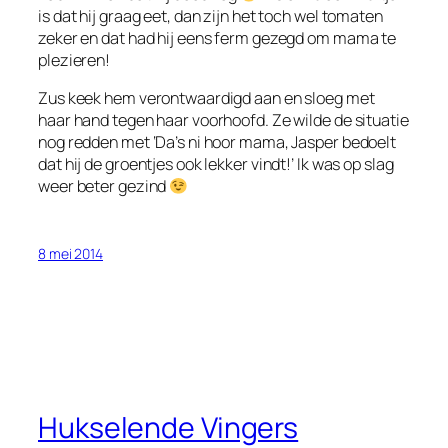
is dat hij graag eet, dan zijn het toch wel tomaten
zeker en dat had hij eens ferm gezegd om mama te
plezieren!
Zus keek hem verontwaardigd aan en sloeg met
haar hand tegen haar voorhoofd. Ze wilde de situatie
nog redden met ‘Da’s ni hoor mama, Jasper bedoelt
dat hij de groentjes ook lekker vindt!’ Ik was op slag
weer beter gezind
8 mei 2014
Hukselende Vingers