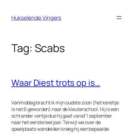
Ga
naar
Hukselende Vingers
de
inhoud
Tag:
Scabs
Waar Diest trots op is…
Vanmiddag bracht ik mijn oudste zoon (het kereltje
is net 6 geworden) naar de kleuterschool. Hij is een
schrander ventje dus hij gaat vanaf 1 september
naar het eerste leerjaar. Terwijl we over de
speelplaats wandelden kreeg hij een bepaalde