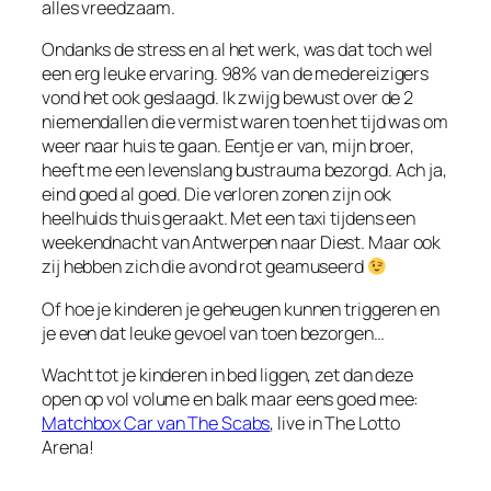
alles vreedzaam.
Ondanks de stress en al het werk, was dat toch wel
een erg leuke ervaring. 98% van de medereizigers
vond het ook geslaagd. Ik zwijg bewust over de 2
niemendallen die vermist waren toen het tijd was om
weer naar huis te gaan. Eentje er van, mijn broer,
heeft me een levenslang bustrauma bezorgd. Ach ja,
eind goed al goed. Die verloren zonen zijn ook
heelhuids thuis geraakt. Met een taxi tijdens een
weekendnacht van Antwerpen naar Diest. Maar ook
zij hebben zich die avond rot geamuseerd
Of hoe je kinderen je geheugen kunnen triggeren en
je even dat leuke gevoel van toen bezorgen…
Wacht tot je kinderen in bed liggen, zet dan deze
open op vol volume en balk maar eens goed mee:
Matchbox Car van The Scabs
, live in The Lotto
Arena!