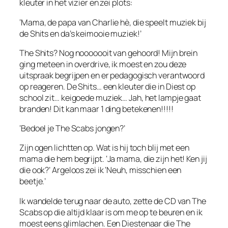
kleuter in het vizier en zei plots:
‘Mama, de papa van Charlie hè, die speelt muziek bij
de Shits en da’s keimooie muziek!’
The Shits? Nog nooooooit van gehoord! Mijn brein
ging meteen in overdrive, ik moest en zou deze
uitspraak begrijpen en er pedagogisch verantwoord
op reageren. De Shits… een kleuter die in Diest op
school zit… keigoede muziek… Jah, het lampje gaat
branden! Dit kan maar 1 ding betekenen!!!!!
‘Bedoel je The Scabs jongen?’
Zijn ogen lichtten op. Wat is hij toch blij met een
mama die hem begrijpt. ‘Ja mama, die zijn het! Ken jij
die ook?’ Argeloos zei ik ‘Neuh, misschien een
beetje.’
Ik wandelde terug naar de auto, zette de CD van The
Scabs op die altijd klaar is om me op te beuren en ik
moest eens glimlachen. Een Diestenaar die The