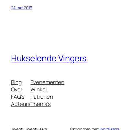
28 mei 2013
Hukselende Vingers
Blog
Evenementen
Over
Winkel
FAQ's
Patronen
Auteurs
Thema’s
Twenty Twenty-Five
Ontworpen met
WordPress