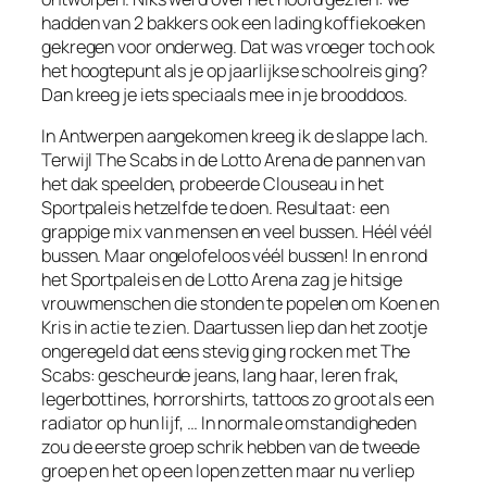
hadden van 2 bakkers ook een lading koffiekoeken
gekregen voor onderweg. Dat was vroeger toch ook
het hoogtepunt als je op jaarlijkse schoolreis ging?
Dan kreeg je iets speciaals mee in je brooddoos.
In Antwerpen aangekomen kreeg ik de slappe lach.
Terwijl The Scabs in de Lotto Arena de pannen van
het dak speelden, probeerde Clouseau in het
Sportpaleis hetzelfde te doen. Resultaat: een
grappige mix van mensen en veel bussen. Héél véél
bussen. Maar ongelofeloos véél bussen! In en rond
het Sportpaleis en de Lotto Arena zag je hitsige
vrouwmenschen die stonden te popelen om Koen en
Kris in actie te zien. Daartussen liep dan het zootje
ongeregeld dat eens stevig ging rocken met The
Scabs: gescheurde jeans, lang haar, leren
frak
,
legerbottines, horrorshirts, tattoos zo groot als een
radiator op hun lijf, … In normale omstandigheden
zou de eerste groep schrik hebben van de tweede
groep en het op een lopen zetten maar nu verliep