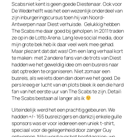
Scabs niet kent is geen goede Diestenaar. Ook voor
De Wederhelft was het een wezenlijk onderdeel van
zijn inburgeringscursus toen hij van Noord-
Antwerpen naar Diest verhuisde. Gelukkig hebben
The Scabs me daar goed bij geholpen. In 2011 traden
ze op in de Lotto Arena. Lang leve social media, door
mijn grote bek heb ik daar veel werk mee gehad.
Maar plezant dat dat was! Om een lang verhaal kort
te maken: met 2 andere fans van de trots van Diest
hadden we het geweldig idee om een busreis naar
dat optreden te organiseren. Niet zomaar een
busreis, als we iets doen dan doen we het goed. De
pers kreeg er lucht van en plots bleek ik een die hard
fan van het eerste uur van The Scabs te zijn. Detail:
The Scabs bestaan al langer als ik
Uiteindelijk werd het een prachtig gebeuren. We
hadden +/- 165 busreizigers en dankzij enkele gulle
sponsors was er voor iedereen een uniek t-shirt,
speciaal voor de gelegenheid door zanger Guy
ontworpen. Niks werd over het hoofd gezien: we