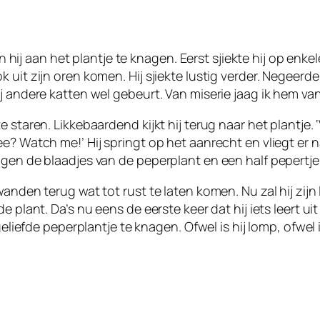
 aan het plantje te knagen. Eerst sjiekte hij op enkel
k uit zijn oren komen. Hij sjiekte lustig verder. Negee
j andere katten wel gebeurt. Van miserie jaag ik hem va
 staren. Likkebaardend kijkt hij terug naar het plantje.
ee? Watch me!’ Hij springt op het aanrecht en vliegt er 
ggen de blaadjes van de peperplant en een half pepertje
anden terug wat tot rust te laten komen. Nu zal hij zijn 
 plant. Da’s nu eens de eerste keer dat hij iets leert ui
geliefde peperplantje te knagen. Ofwel is hij lomp, ofwel 