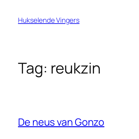
Ga
naar
Hukselende Vingers
de
inhoud
Tag:
reukzin
De neus van Gonzo