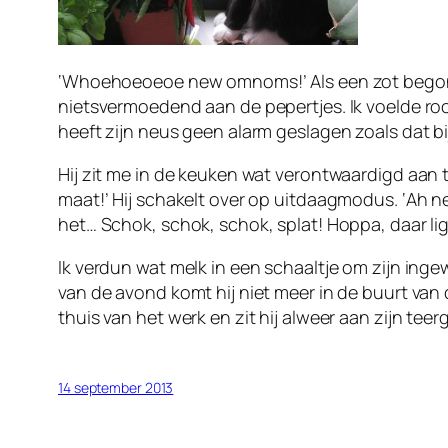
‘Whoehoeoeoe new omnoms!’ Als een zot begon hij
nietsvermoedend aan de pepertjes. Ik voelde roo
heeft zijn neus geen alarm geslagen zoals dat bi
Hij zit me in de keuken wat verontwaardigd aan te
maat!’ Hij schakelt over op uitdaagmodus. ‘Ah n
het… Schok, schok, schok, splat! Hoppa, daar li
Ik verdun wat melk in een schaaltje om zijn ingew
van de avond komt hij niet meer in de buurt van de
thuis van het werk en zit hij alweer aan zijn teer
14 september 2013