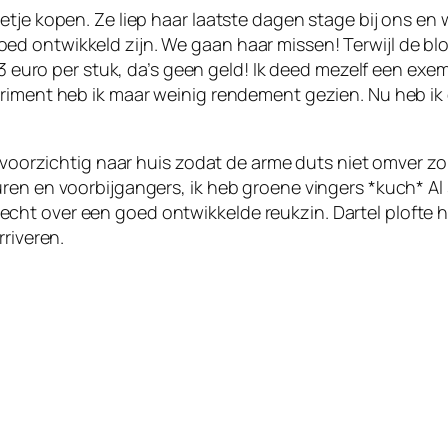
tje kopen. Ze liep haar laatste dagen stage bij ons en 
d ontwikkeld zijn. We gaan haar missen! Terwijl de blo
. 3 euro per stuk, da’s geen geld! Ik deed mezelf een e
riment heb ik maar weinig rendement gezien. Nu heb ik e
s voorzichtig naar huis zodat de arme duts niet omver zo
uren en voorbijgangers, ik heb groene vingers *kuch* A
iet echt over een goed ontwikkelde reukzin. Dartel plofte 
rriveren.