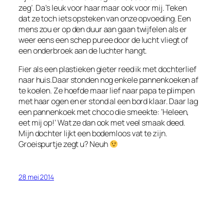
zeg’. Da’s leuk voor haar maar ook voor mij. Teken
dat ze toch iets opsteken van onze opvoeding. Een
mens zou er op den duur aan gaan twijfelen als er
weer eens een schep puree door de lucht vliegt of
een onderbroek aan de luchter hangt.
Fier als een plastieken gieter reed ik met dochterlief
naar huis.Daar stonden nog enkele pannenkoeken af
te koelen. Ze hoefde maar lief naar papa te plimpen
met haar ogen en er stond al een bord klaar. Daar lag
een pannenkoek met choco die smeekte: ‘Heleen,
eet mij op!’ Wat ze dan ook met veel smaak deed.
Mijn dochter lijkt een bodemloos vat te zijn.
Groeispurtje zegt u? Neuh
28 mei 2014