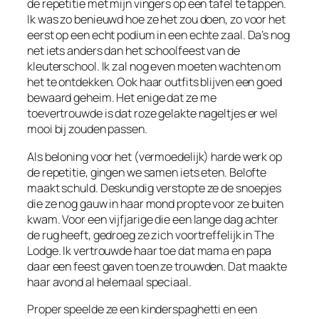
de repetitie met mijn vingers op een tafel te tappen.
Ik was zo benieuwd hoe ze het zou doen, zo voor het
eerst op een echt podium in een echte zaal. Da’s nog
net iets anders dan het schoolfeest van de
kleuterschool. Ik zal nog even moeten wachten om
het te ontdekken. Ook haar outfits blijven een goed
bewaard geheim. Het enige dat ze me
toevertrouwde is dat roze gelakte nageltjes er wel
mooi bij zouden passen.
Als beloning voor het (vermoedelijk) harde werk op
de repetitie, gingen we samen iets eten. Belofte
maakt schuld. Deskundig verstopte ze de snoepjes
die ze nog gauw in haar mond propte voor ze buiten
kwam. Voor een vijfjarige die een lange dag achter
de rug heeft, gedroeg ze zich voortreffelijk in The
Lodge. Ik vertrouwde haar toe dat mama en papa
daar een feest gaven toen ze trouwden. Dat maakte
haar avond al helemaal speciaal.
Proper speelde ze een kinderspaghetti en een