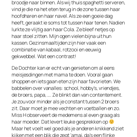
broodje naar binnen. Als wij thuis spaghetti serveren,
vind je die na het eten terug in de zone tussen haar
hoofdharen en haar navel. Als ze een goeie dag
heeft, geraakt ie soms tot tussen haar tenen. Nadien
lurkte ze vlijtig aan haar Cola. Ze bleef netjes op
haar stoel zitten. Mijn ogen vielen bijna uit hun
kassen. Gezinsmaaltijden zijn hier vaak een
combinatie van kabaal, rotzooi en eeuwig
gekwebbel. Wat een contrast!
De Dochter kan er echt van genieten om al eens
meisjesdingen met mama te doen. Vooral gaan
shoppen en iets gaan eten zijn haar favorieten. We
babbelen over vanalles: school, hobby’s, vriendjes,
de broers, papa, …. Ze blinkt dan van contentement.
Je zou voor minder als je constant tussen 2 broers
zit. Daar moet je mee vechten en voetballen en zo.
Miss H observeert de medemens al even graag als
haar moeder. Dat levert leuke gesprekken op
Maar het voelt wel goed als je anderen knikkend ziet
kijken met een blik die zegt ‘amai, da’s een flinke