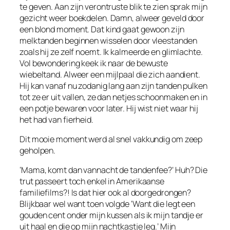
te geven. Aan zijn verontruste blik te zien sprak mijn
gezicht weer boekdelen. Damn, alweer geveld door
een blond moment. Dat kind gaat gewoon zijn
melktanden beginnen wisselen door vleestanden
zoals hij ze zelf noemt. Ik kalmeerde en glimlachte.
Vol bewondering keek ik naar de bewuste
wiebeltand. Alweer een mijlpaal die zich aandient.
Hij kan vanaf nu zodanig lang aan zijn tanden pulken
tot ze er uit vallen, ze dan netjes schoonmaken en in
een potje bewaren voor later. Hij wist niet waar hij
het had van fierheid.
Dit mooie moment werd al snel vakkundig om zeep
geholpen.
‘Mama, komt dan vannacht de tandenfee?’ Huh? Die
trut passeert toch enkel in Amerikaanse
familiefilms?! Is dat hier ook al doorgedrongen?
Blijkbaar wel want toen volgde ‘Want die legt een
gouden cent onder mijn kussen als ik mijn tandje er
uit haal en die op mijn nachtkastje leg.’ Mijn