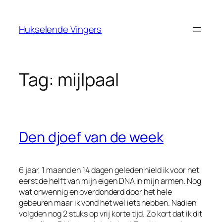
Ga
naar
Hukselende Vingers
de
inhoud
Tag:
mijlpaal
Den djoef van de week
6 jaar, 1 maand en 14 dagen geleden hield ik voor het
eerst de helft van mijn eigen DNA in mijn armen. Nog
wat onwennig en overdonderd door het hele
gebeuren maar ik vond het wel iets hebben. Nadien
volgden nog 2 stuks op vrij korte tijd. Zo kort dat ik dit