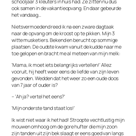
schooljaar 3 kleuters in huis had. Ze zitten nu dus
ook samen in de vakantieopvang. En daar gebeurde
het vandaag…
Nietsvermoedend reed ik na een zware dagtaak
naar de opvang om de kroost op te pikken. Mijn 3
witte musketiers. Bekend en berucht op sommige
plaatsen. De oudste kwam vanuit de kudde naar me
toe gelopen en bracht me al meteen van mijn melk:
‘Mama, ik moet iets belangrijks vertellen!’ Allez
vooruit, hij heeft weer eens de liefde van zijn leven
gevonden. Wedden dat het weer zo een oude doos
van 7 jaar of ouder is?
– ‘Ah ja? vertel het eens?’
‘Mijn onderste tand staat los!’
Ik wist niet waar ik het had! Stroopte vechtlustig mijn
mouwen omhoog om de gore hufter die mijn zoon
zijn tanden uit zijn bek slaagt er eens goed van langs