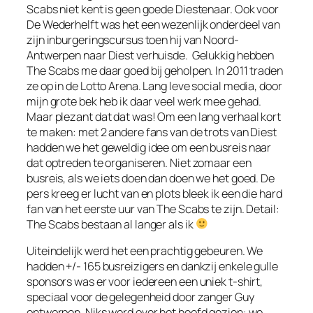
Scabs niet kent is geen goede Diestenaar. Ook voor
De Wederhelft was het een wezenlijk onderdeel van
zijn inburgeringscursus toen hij van Noord-
Antwerpen naar Diest verhuisde. Gelukkig hebben
The Scabs me daar goed bij geholpen. In 2011 traden
ze op in de Lotto Arena. Lang leve social media, door
mijn grote bek heb ik daar veel werk mee gehad.
Maar plezant dat dat was! Om een lang verhaal kort
te maken: met 2 andere fans van de trots van Diest
hadden we het geweldig idee om een busreis naar
dat optreden te organiseren. Niet zomaar een
busreis, als we iets doen dan doen we het goed. De
pers kreeg er lucht van en plots bleek ik een die hard
fan van het eerste uur van The Scabs te zijn. Detail:
The Scabs bestaan al langer als ik
Uiteindelijk werd het een prachtig gebeuren. We
hadden +/- 165 busreizigers en dankzij enkele gulle
sponsors was er voor iedereen een uniek t-shirt,
speciaal voor de gelegenheid door zanger Guy
ontworpen. Niks werd over het hoofd gezien: we