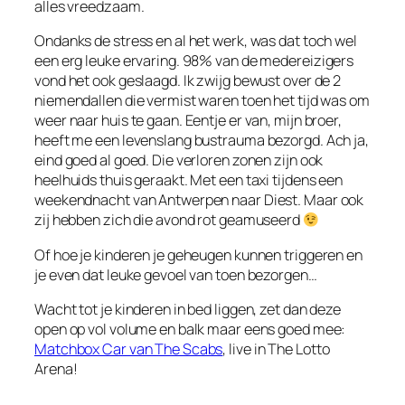
alles vreedzaam.
Ondanks de stress en al het werk, was dat toch wel
een erg leuke ervaring. 98% van de medereizigers
vond het ook geslaagd. Ik zwijg bewust over de 2
niemendallen die vermist waren toen het tijd was om
weer naar huis te gaan. Eentje er van, mijn broer,
heeft me een levenslang bustrauma bezorgd. Ach ja,
eind goed al goed. Die verloren zonen zijn ook
heelhuids thuis geraakt. Met een taxi tijdens een
weekendnacht van Antwerpen naar Diest. Maar ook
zij hebben zich die avond rot geamuseerd
Of hoe je kinderen je geheugen kunnen triggeren en
je even dat leuke gevoel van toen bezorgen…
Wacht tot je kinderen in bed liggen, zet dan deze
open op vol volume en balk maar eens goed mee:
Matchbox Car van The Scabs
, live in The Lotto
Arena!