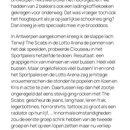
hadden van 2 bakkers ook een lading koffiekoeken
gekregen voor onderweg. Dat was vroeger toch ook
het hoogtepunt als je op jaarlijkse schoolreis ging?
Dan kreeg je iets speciaals mee in je brooddoos.
In Antwerpen aangekomen kreeg ik de slappe lach.
Terwijl The Scabs in de Lotto Arena de pannen van
het dak speelden, probeerde Clouseau in het
Sportpaleis hetzelfde te doen. Resultaat: een
grappige mix van mensen en veel bussen. Héél véél
bussen. Maar ongelofeloos véél bussen! In en rond
het Sportpaleis en de Lotto Arena zag je hitsige
vrouwmenschen die stonden te popelen om Koen en
Kris in actie te zien. Daartussen liep dan het zootje
ongeregeld dat eens stevig ging rocken met The
Scabs: gescheurde jeans, lang haar, leren
frak
,
legerbottines, horrorshirts, tattoos zo groot als een
radiator op hun lijf, … In normale omstandigheden
zou de eerste groep schrik hebben van de tweede
groep en het op een lopen zetten maar nu verliep