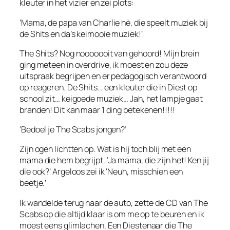
kleuter in het vizier en zei plots:
‘Mama, de papa van Charlie hè, die speelt muziek bij
de Shits en da’s keimooie muziek!’
The Shits? Nog nooooooit van gehoord! Mijn brein
ging meteen in overdrive, ik moest en zou deze
uitspraak begrijpen en er pedagogisch verantwoord
op reageren. De Shits… een kleuter die in Diest op
school zit… keigoede muziek… Jah, het lampje gaat
branden! Dit kan maar 1 ding betekenen!!!!!
‘Bedoel je The Scabs jongen?’
Zijn ogen lichtten op. Wat is hij toch blij met een
mama die hem begrijpt. ‘Ja mama, die zijn het! Ken jij
die ook?’ Argeloos zei ik ‘Neuh, misschien een
beetje.’
Ik wandelde terug naar de auto, zette de CD van The
Scabs op die altijd klaar is om me op te beuren en ik
moest eens glimlachen. Een Diestenaar die The