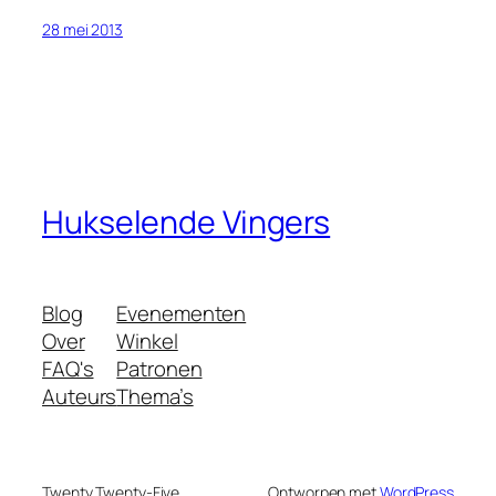
28 mei 2013
Hukselende Vingers
Blog
Evenementen
Over
Winkel
FAQ's
Patronen
Auteurs
Thema’s
Twenty Twenty-Five
Ontworpen met
WordPress