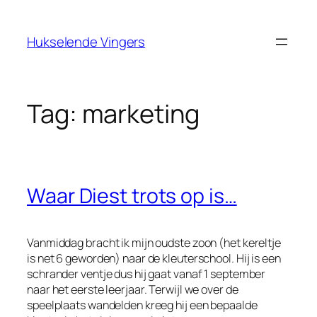
Ga
naar
Hukselende Vingers
de
inhoud
Tag:
marketing
Waar Diest trots op is…
Vanmiddag bracht ik mijn oudste zoon (het kereltje
is net 6 geworden) naar de kleuterschool. Hij is een
schrander ventje dus hij gaat vanaf 1 september
naar het eerste leerjaar. Terwijl we over de
speelplaats wandelden kreeg hij een bepaalde