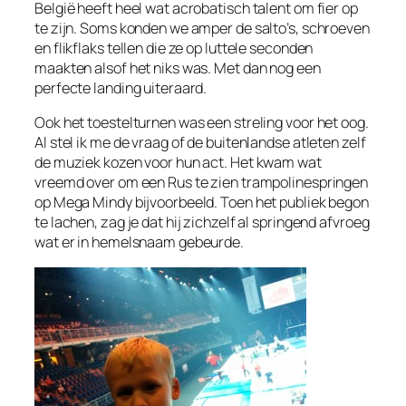
België heeft heel wat acrobatisch talent om fier op
te zijn. Soms konden we amper de salto’s, schroeven
en flikflaks tellen die ze op luttele seconden
maakten alsof het niks was. Met dan nog een
perfecte landing uiteraard.
Ook het toestelturnen was een streling voor het oog.
Al stel ik me de vraag of de buitenlandse atleten zelf
de muziek kozen voor hun act. Het kwam wat
vreemd over om een Rus te zien trampolinespringen
op Mega Mindy bijvoorbeeld. Toen het publiek begon
te lachen, zag je dat hij zichzelf al springend afvroeg
wat er in hemelsnaam gebeurde.