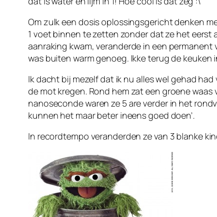
dat is water en lijm in 1! Hoe cool is dat zeg :\
Om zulk een dosis oplossingsgericht denken me
1 voet binnen te zetten zonder dat ze het eerst 
aanraking kwam, veranderde in een permanent vet
was buiten warm genoeg. Ikke terug de keuken i
Ik dacht bij mezelf dat ik nu alles wel gehad ha
de mot kregen. Rond hem zat een groene waas v
nanoseconde waren ze 5 are verder in het rondvl
kunnen het maar beter ineens goed doen’.
In recordtempo veranderden ze van 3 blanke kin