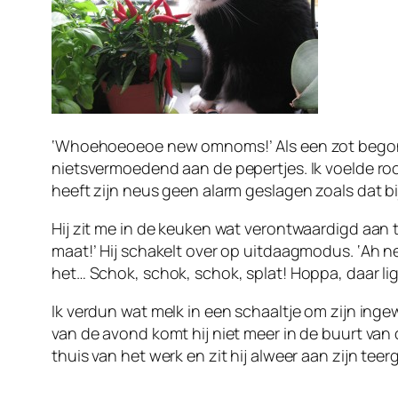
‘Whoehoeoeoe new omnoms!’ Als een zot begon hij
nietsvermoedend aan de pepertjes. Ik voelde roo
heeft zijn neus geen alarm geslagen zoals dat bi
Hij zit me in de keuken wat verontwaardigd aan te
maat!’ Hij schakelt over op uitdaagmodus. ‘Ah n
het… Schok, schok, schok, splat! Hoppa, daar li
Ik verdun wat melk in een schaaltje om zijn ingew
van de avond komt hij niet meer in de buurt van de
thuis van het werk en zit hij alweer aan zijn teer