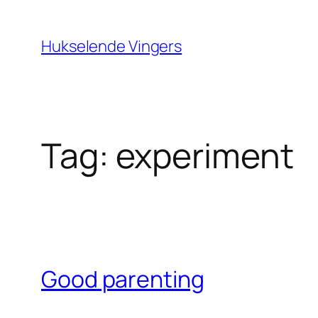
Ga
naar
Hukselende Vingers
de
inhoud
Tag:
experiment
Good parenting