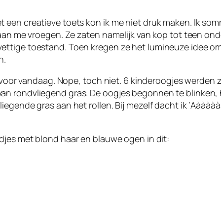
t een creatieve toets kon ik me niet druk maken. Ik s
aan me vroegen. Ze zaten namelijk van kop tot teen onder
tige toestand. Toen kregen ze het lumineuze idee om hun
n.
d voor vandaag. Nope, toch niet. 6 kinderoogjes werden 
an rondvliegend gras. De oogjes begonnen te blinken, 
iegende gras aan het rollen. Bij mezelf dacht ik ‘Aààà
djes met blond haar en blauwe ogen in dit: