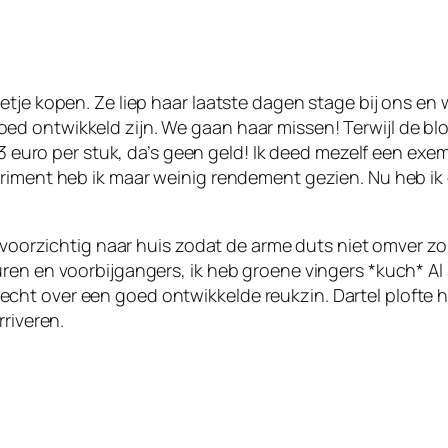
tje kopen. Ze liep haar laatste dagen stage bij ons en 
d ontwikkeld zijn. We gaan haar missen! Terwijl de blo
. 3 euro per stuk, da’s geen geld! Ik deed mezelf een e
riment heb ik maar weinig rendement gezien. Nu heb ik e
s voorzichtig naar huis zodat de arme duts niet omver zo
uren en voorbijgangers, ik heb groene vingers *kuch* A
iet echt over een goed ontwikkelde reukzin. Dartel plofte 
rriveren.