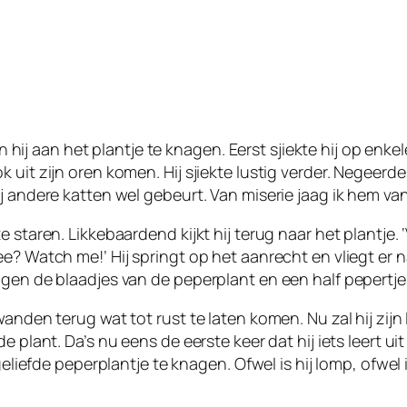
 aan het plantje te knagen. Eerst sjiekte hij op enkel
k uit zijn oren komen. Hij sjiekte lustig verder. Negee
j andere katten wel gebeurt. Van miserie jaag ik hem va
 staren. Likkebaardend kijkt hij terug naar het plantje.
ee? Watch me!’ Hij springt op het aanrecht en vliegt er 
ggen de blaadjes van de peperplant en een half pepertje
anden terug wat tot rust te laten komen. Nu zal hij zijn 
 plant. Da’s nu eens de eerste keer dat hij iets leert ui
geliefde peperplantje te knagen. Ofwel is hij lomp, ofwel 