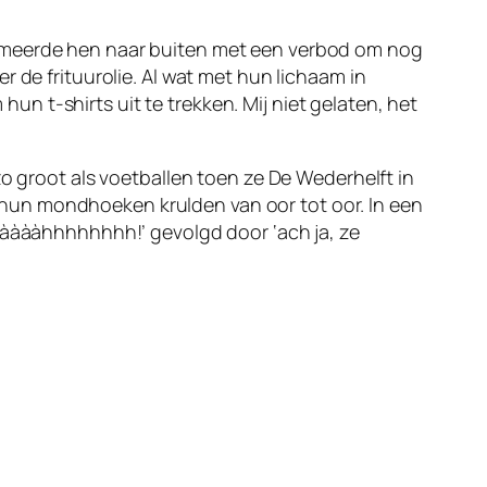
ommeerde hen naar buiten met een verbod om nog
 de frituurolie. Al wat met hun lichaam in
 t-shirts uit te trekken. Mij niet gelaten, het
zo groot als voetballen toen ze De Wederhelft in
hun mondhoeken krulden van oor tot oor. In een
ààààààhhhhhhhh!’ gevolgd door ‘ach ja, ze