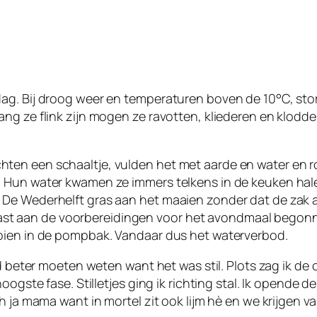
ag. Bij droog weer en temperaturen boven de 10°C, stor
 ze flink zijn mogen ze ravotten, kliederen en klodderen 
en een schaaltje, vulden het met aarde en water en roe
 Hun water kwamen ze immers telkens in de keuken halen
De Wederhelft gras aan het maaien zonder dat de zak a
alvast aan de voorbereidingen voor het avondmaal begonne
oien in de pompbak. Vandaar dus het waterverbod.
d beter moeten weten want het was stil. Plots zag ik de 
hoogste fase. Stilletjes ging ik richting stal. Ik opende
Ah ja mama want in mortel zit ook lijm hè en we krijgen