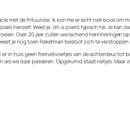
cle met de frituurolie. Ik kon me er echt niet boos o
als henzelf. Weet je, dit is zoiets typisch hè. Je kan d
ien. Over 20 jaar zullen we lachend herinneringen ophale
eet je nog toen Raketman besloot zich te verstoppen 
er in huis geen frietvetvoetjes van de achterdeur tot 
ken als we daar passeren. Opgeruimd staat netjes. Maa